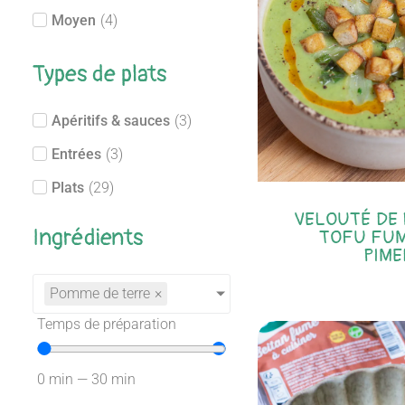
Moyen
(
4
)
Types de plats
Apéritifs & sauces
(
3
)
Entrées
(
3
)
Plats
(
29
)
VELOUTÉ DE 
Ingrédients
TOFU FUM
PIME
Pomme de terre
×
Temps de préparation
0
min
—
30
min