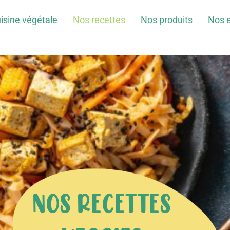
isine végétale
Nos recettes
Nos produits
Nos 
NOS RECETTES