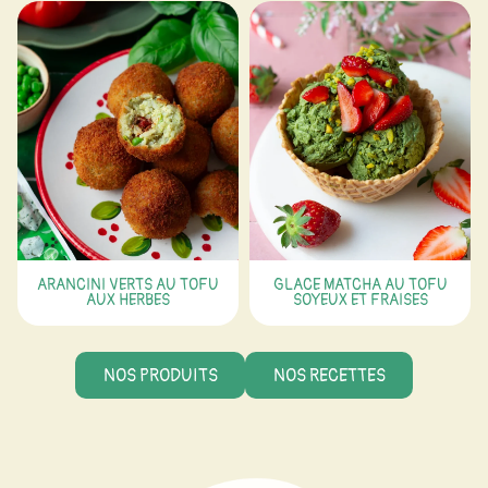
ARANCINI VERTS AU TOFU
GLACE MATCHA AU TOFU
AUX HERBES
SOYEUX ET FRAISES
NOS PRODUITS
NOS RECETTES