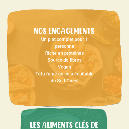
NOS ENGAGEMENTS
Un plat complet pour 1
personne
Riche en protéines
Source de fibres
Vegan
Tofu fumé au soja équitable
du Sud-Ouest
LES ALIMENTS CLÉS DE