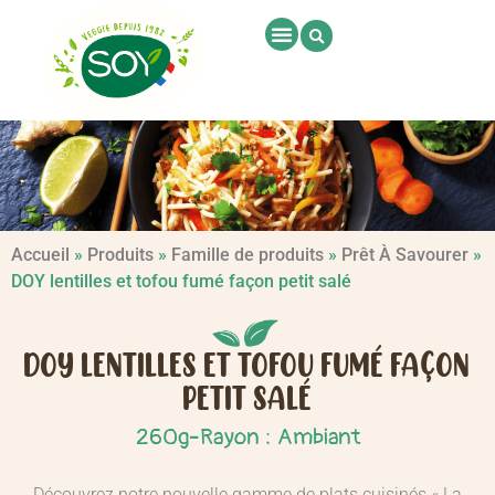
Accueil
»
Produits
»
Famille de produits
»
Prêt À Savourer
»
DOY lentilles et tofou fumé façon petit salé
DOY LENTILLES ET TOFOU FUMÉ FAÇON
PETIT SALÉ
-
260g
Rayon : Ambiant
Découvrez notre nouvelle gamme de plats cuisinés « La