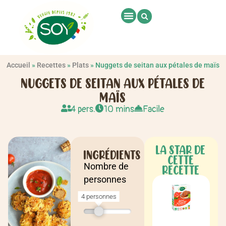
Accueil
»
Recettes
»
Plats
»
Nuggets de seitan aux pétales de maïs
NUGGETS DE SEITAN AUX PÉTALES DE
MAÏS
4 pers.
10 mins
Facile
LA STAR DE
INGRÉDIENTS
CETTE
Nombre de
RECETTE
personnes
4 personnes
Recette pour
4 personnes