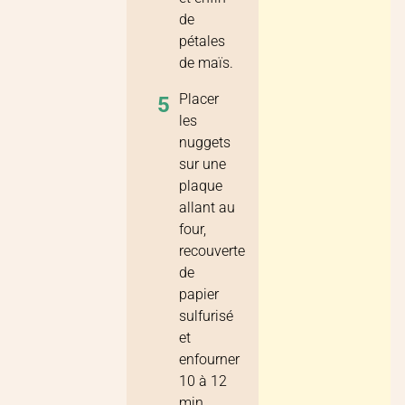
de
pétales
de maïs.
Placer
5
les
nuggets
sur une
plaque
allant au
four,
recouverte
de
papier
sulfurisé
et
enfourner
10 à 12
min