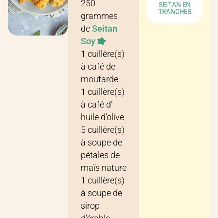
250
SEITAN EN
TRANCHES
grammes
de
Seitan
Soy
1
cuillère(s)
à café
de
moutarde
1
cuillère(s)
à café
d’
huile d’olive
5
cuillère(s)
à soupe
de
pétales de
maïs nature
1
cuillère(s)
à soupe
de
sirop