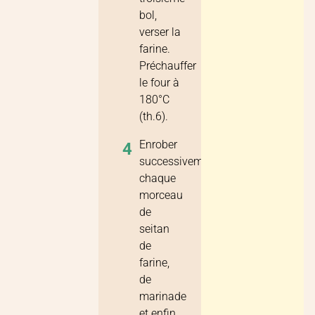
bol,
verser la
farine.
Préchauffer
le four à
180°C
(th.6).
Enrober
4
successivement
chaque
morceau
de
seitan
de
farine,
de
marinade
et enfin