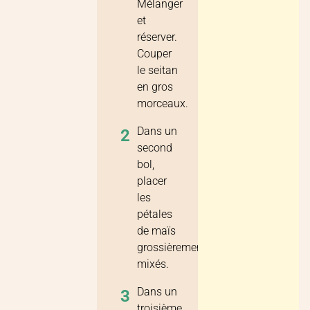
Mélanger
et
réserver.
Couper
le seitan
en gros
morceaux.
Dans un
2
second
bol,
placer
les
pétales
de maïs
grossièrement
mixés.
Dans un
3
troisième