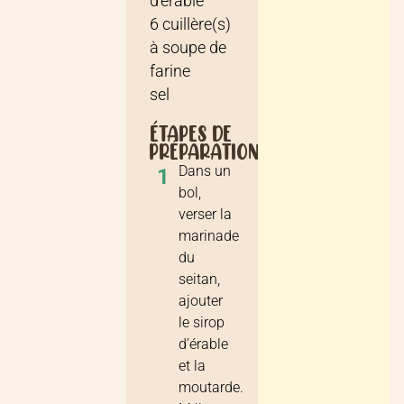
d’érable
6
cuillère(s)
à soupe
de
farine
sel
ÉTAPES DE
PRÉPARATION
Dans un
1
bol,
verser la
marinade
du
seitan,
ajouter
le sirop
d’érable
et la
moutarde.