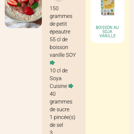
Recette pour
4 personnes
150
grammes
de
petit
BOISSON AU
épeautre
SOJA
VANILLE
55
cl
de
boisson
vanille SOY
10
cl
de
Soya
Cuisine
40
grammes
de
sucre
1
pincée(s)
de
sel
3