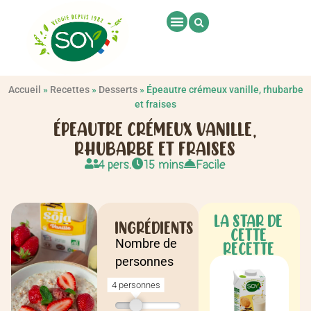
Accueil
»
Recettes
»
Desserts
»
Épeautre crémeux vanille, rhubarbe
et fraises
ÉPEAUTRE CRÉMEUX VANILLE,
RHUBARBE ET FRAISES
4 pers.
15 mins
Facile
LA STAR DE
INGRÉDIENTS
CETTE
Nombre de
RECETTE
personnes
4 personnes