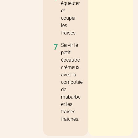
équeuter
et
couper
les
fraises.
Servir le
7
petit
épeautre
crémeux
avec la
compotée
de
rhubarbe
et les
fraises
fraîches.