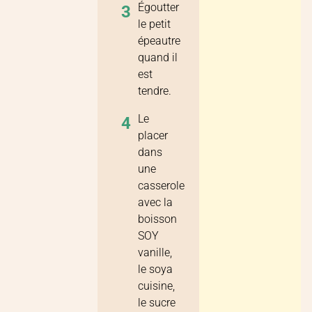
Égoutter
3
le petit
épeautre
quand il
est
tendre.
Le
4
placer
dans
une
casserole
avec la
boisson
SOY
vanille,
le soya
cuisine,
le sucre