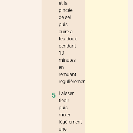
et la
pincée
de sel
puis
cuire à
feu doux
pendant
10
minutes
en
remuant
régulièrement.
Laisser
5
tiédir
puis
mixer
légèrement
une