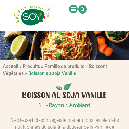
Accueil
»
Produits
»
Famille de produits
»
Boissons
Végétales
»
Boisson au soja Vanille
BOISSON AU SOJA VANILLE
-
1 L
Rayon : Ambiant
Délicieuse boisson végétale mariant tous les bienfaits
nutritionnels du soja à la douceur de la vanille de