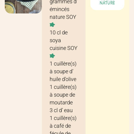
grammes
d’
NATURE
émincés
nature SOY
10
cl
de
soya
cuisine SOY
1
cuillère(s)
à soupe
d’
huile d’olive
1
cuillère(s)
à soupe
de
moutarde
3
cl
d’
eau
1
cuillère(s)
à café
de
fécule de