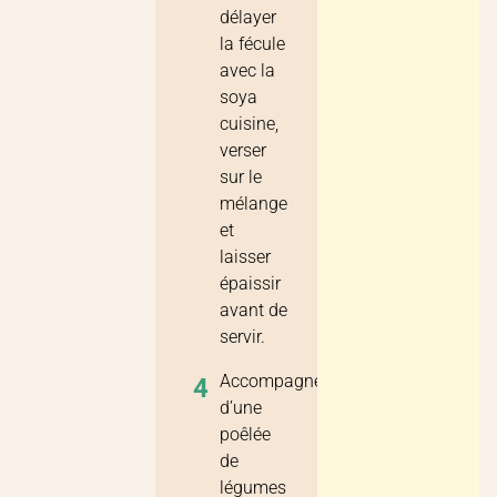
délayer
la fécule
avec la
soya
cuisine,
verser
sur le
mélange
et
laisser
épaissir
avant de
servir.
Accompagner
4
d’une
poêlée
de
légumes