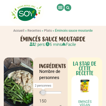
Accueil
»
Recettes
»
Plats
»
Émincés sauce moutarde
ÉMINCÉS SAUCE MOUTARDE
2 pers.
5 mins
Facile
LA STAR DE
INGRÉDIENTS
CETTE
Nombre de
RECETTE
personnes
2 personnes
Recette pour
2 personnes
150
EMINCÉS
VEGAN