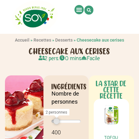
Accueil
»
Recettes
»
Desserts
»
Cheesecake aux cerises
CHEESECAKE AUX CERISES
2 pers.
0 mins
Facile
LA STAR DE
INGRÉDIENTS
CETTE
Nombre de
RECETTE
personnes
2 personnes
Recette pour
2 personnes
400
TOFOU