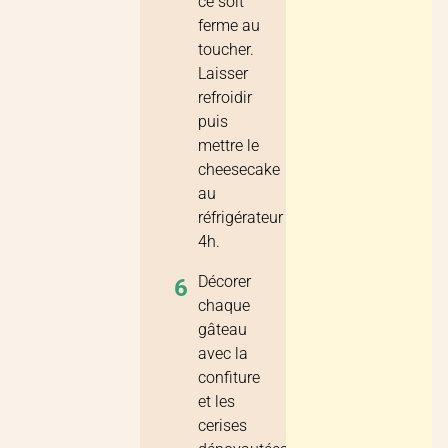
ce soit
ferme au
toucher.
Laisser
refroidir
puis
mettre le
cheesecake
au
réfrigérateur
4h.
Décorer
6
chaque
gâteau
avec la
confiture
et les
cerises