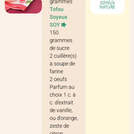
grammes
SOYEUX
NATURE
Tofou
Soyeux
SOY
150
grammes
de
sucre
2
cuillère(s)
à soupe
de
farine
2
oeufs
Parfum au
choix 1 c. à
c. d’extrait
de vanille,
ou d’orange,
zeste de
citron …