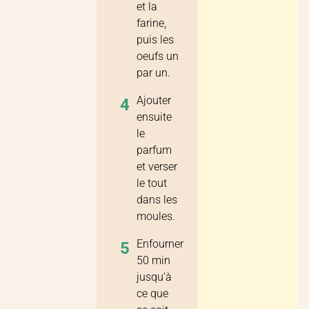
et la
farine,
puis les
oeufs un
par un.
Ajouter
4
ensuite
le
parfum
et verser
le tout
dans les
moules.
Enfourner
5
50 min
jusqu’à
ce que