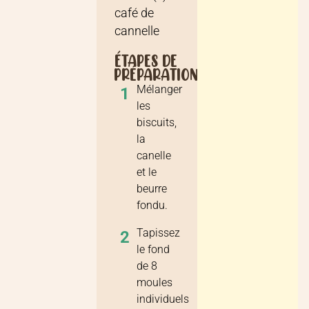
café
de
cannelle
ÉTAPES DE
PRÉPARATION
Mélanger
1
les
biscuits,
la
canelle
et le
beurre
fondu.
Tapissez
2
le fond
de 8
moules
individuels