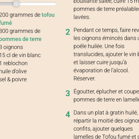
bouillante salée, cuire 15 m
pommes de terre préalabl
Recette pour
4 personnes
200
grammes
de
tofou
lavées.
fumé
Pendant ce temps, faire rev
2
800
grammes
de
les oignons émincés dans 
pommes de terre
poêle huilée. Une fois
3
oignons
translucides, ajouter le vin
15
cl
de
vin blanc
et laisser cuire jusqu’à
1
reblochon
évaporation de l’alcool.
huile d’olive
Réserver.
sel & poivre
Égoutter, éplucher et coupe
3
pommes de terre en lamell
Dans un plat à gratin huilé,
4
répartir la moitié des oign
confits, ajouter quelques
lamelles de Tofou fumé et 