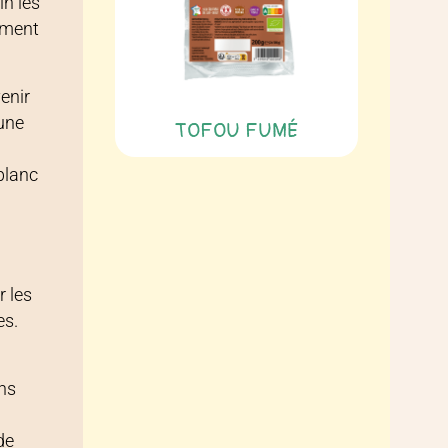
in les
ement
enir
une
TOFOU FUMÉ
 blanc
r les
es.
ons
de