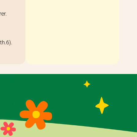
rer.
th.6).