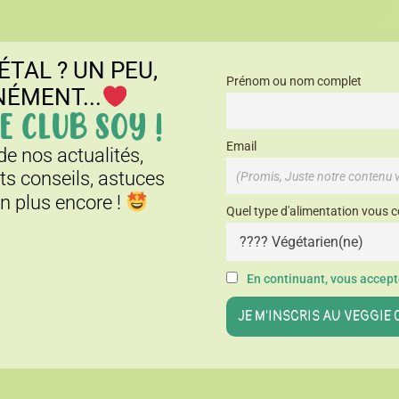
ÉTAL ? UN PEU,
Prénom ou nom complet
NÉMENT...
E CLUB SOY !
Email
e nos actualités,
its conseils, astuces
en plus encore !
Quel type d'alimentation vous c
En continuant, vous accepte