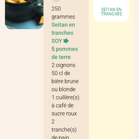
Recette pour
2 personnes
250
SEITAN EN
TRANCHES
grammes
Seitan en
tranches
SOY
5
pommes
de terre
2
oignons
50
cl
de
bière brune
ou blonde
1
cuillère(s)
à café
de
sucre roux
2
tranche(s)
de
pain