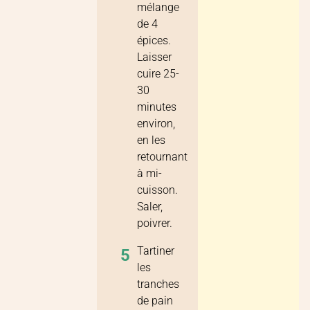
mélange
de 4
épices.
Laisser
cuire 25-
30
minutes
environ,
en les
retournant
à mi-
cuisson.
Saler,
poivrer.
Tartiner
5
les
tranches
de pain