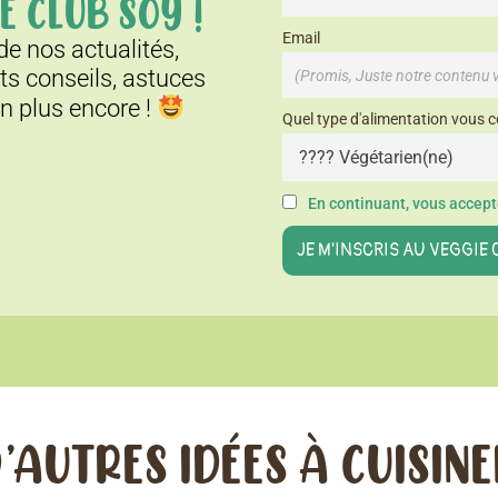
E CLUB SOY !
Email
e nos actualités,
its conseils, astuces
en plus encore !
Quel type d'alimentation vous c
En continuant, vous accepte
’AUTRES IDÉES À CUISIN