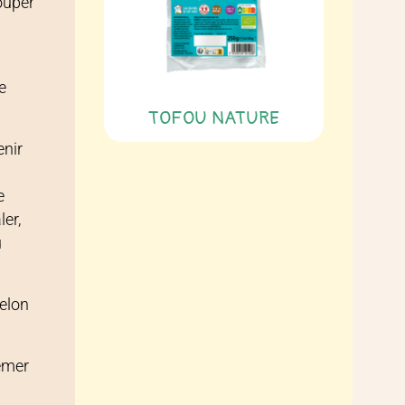
ouper
e
TOFOU NATURE
enir
e
ler,
u
selon
emer