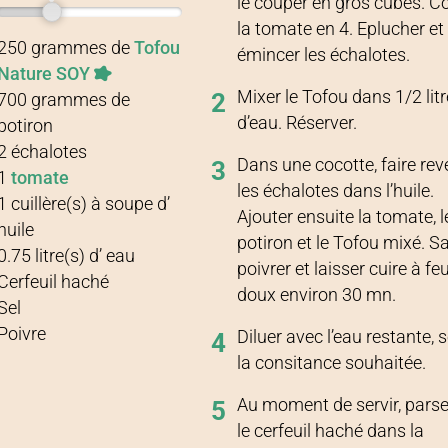
le couper en gros cubes. C
la tomate en 4. Eplucher et
Recette pour
4 personnes
250
grammes
de
Tofou
émincer les échalotes.
Nature SOY
Mixer le Tofou dans 1/2 litr
2
700
grammes
de
d’eau. Réserver.
potiron
2
échalotes
Dans une cocotte, faire rev
3
1
tomate
les échalotes dans l’huile.
1
cuillère(s) à soupe
d’
Ajouter ensuite la tomate, l
huile
potiron et le Tofou mixé. Sa
0.75
litre(s)
d’
eau
poivrer et laisser cuire à fe
Cerfeuil haché
doux environ 30 mn.
Sel
Poivre
Diluer avec l’eau restante, 
4
la consitance souhaitée.
Au moment de servir, pars
5
le cerfeuil haché dans la