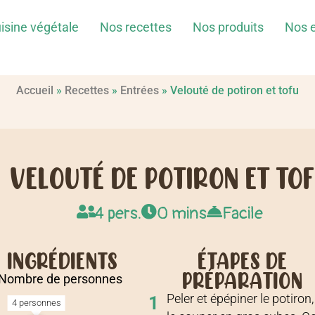
isine végétale
Nos recettes
Nos produits
Nos 
Accueil
»
Recettes
»
Entrées
»
Velouté de potiron et tofu
VELOUTÉ DE POTIRON ET TO
4 pers.
0 mins
Facile
INGRÉDIENTS
ÉTAPES DE
PRÉPARATION
Nombre de personnes
Peler et épépiner le potiron,
1
4 personnes