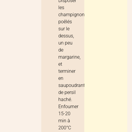
Disposer
les
champignons
poêlés
sur le
dessus,
un peu
de
margarine,
et
terminer
en
saupoudrant
de persil
haché.
Enfourner
15-20
min à
200°C