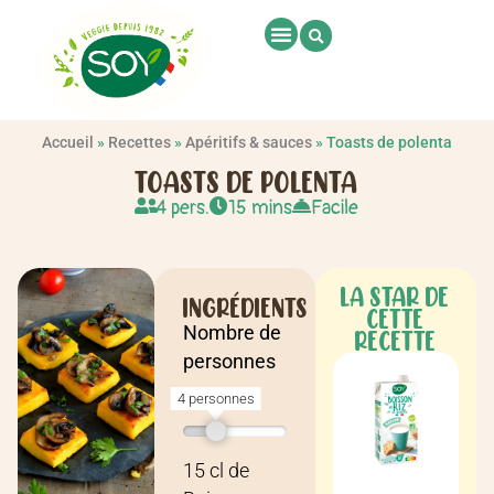
Accueil
»
Recettes
»
Apéritifs & sauces
»
Toasts de polenta
TOASTS DE POLENTA
4 pers.
15 mins
Facile
LA STAR DE
INGRÉDIENTS
CETTE
Nombre de
RECETTE
personnes
4 personnes
Recette pour
4 personnes
15
cl
de