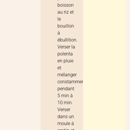
boisson
au riz et
le
bouillon
à
ébullition.
Verser la
polenta
en pluie
et
mélanger
constamment
pendant
5 min à
10 min.
Verser
dans un
moule à