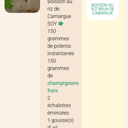
Boisson au
BOISSON AU
riz de
RIZ BRUN DE
CAMARGUE
Camargue
SOY
150
grammes
de
polenta
instantanée
150
grammes
de
champignons
frais
2
échalottes
émincées
1
gousse(s)
d’
ail