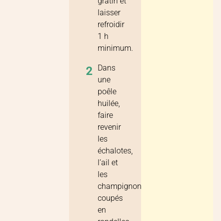
gratin et
laisser
refroidir
1 h
minimum.
Dans
2
une
poêle
huilée,
faire
revenir
les
échalotes,
l’ail et
les
champignons
coupés
en