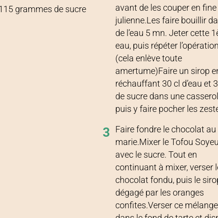
avant de les couper en fine
115
grammes
de
sucre
julienne.Les faire bouillir d
de l’eau 5 mn. Jeter cette 1
eau, puis répéter l’opératio
(cela enlève toute
amertume)Faire un sirop e
réchauffant 30 cl d’eau et 
de sucre dans une casserol
puis y faire pocher les zest
Faire fondre le chocolat au
3
marie.Mixer le Tofou Soye
avec le sucre. Tout en
continuant à mixer, verser l
chocolat fondu, puis le siro
dégagé par les oranges
confites.Verser ce mélang
dans le fond de tarte et di