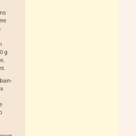
ans
ère
n
n
30 g
e,
es.
 bain-
ux
e
p
e
sposer