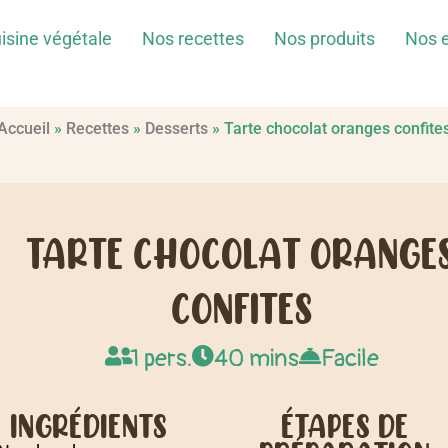
isine végétale
Nos recettes
Nos produits
Nos 
Accueil
»
Recettes
»
Desserts
»
Tarte chocolat oranges confite
TARTE CHOCOLAT ORANGE
CONFITES
1 pers.
40 mins
Facile
INGRÉDIENTS
ÉTAPES DE