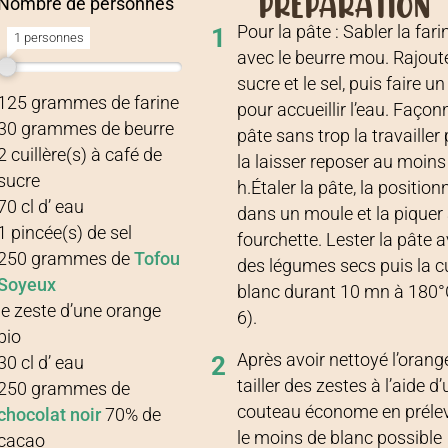
PRÉPARATION
Nombre de personnes
Pour la pâte : Sabler la fari
1
1 personnes
avec le beurre mou. Rajoute
sucre et le sel, puis faire un
Recette pour
1 personne
125
grammes
de
farine
pour accueillir l’eau. Façon
30
grammes
de
beurre
pâte sans trop la travailler
2
cuillère(s) à café
de
la laisser reposer au moins
sucre
h.Étaler la pâte, la position
70
cl
d’
eau
dans un moule et la piquer 
1
pincée(s)
de
sel
fourchette. Lester la pâte 
250
grammes
de
Tofou
des légumes secs puis la c
Soyeux
blanc durant 10 mn à 180°C
le zeste d’une orange
6).
bio
Après avoir nettoyé l’orang
2
30
cl
d’
eau
tailler des zestes à l’aide d
250
grammes
de
couteau économe en préle
chocolat noir
70% de
le moins de blanc possible
cacao