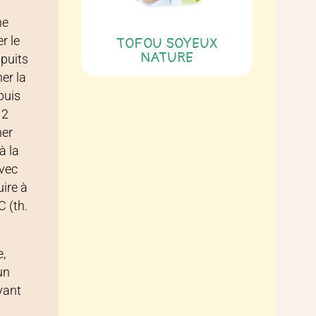
ne
r le
TOFOU SOYEUX
NATURE
 puits
ner la
 puis
 2
ner
à la
avec
uire à
 (th.
e,
’un
vant