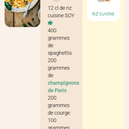
Recette pour
4 personnes
12
cl
de
riz
RIZ CUISINE
cuisine SOY
400
grammes
de
spaghettis
200
grammes
de
champignons
de Paris
200
grammes
de
courge
100
grammes