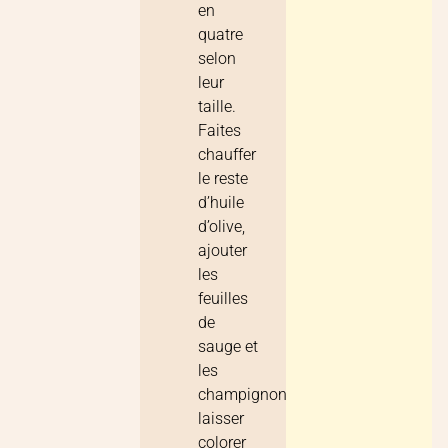
en
quatre
selon
leur
taille.
Faites
chauffer
le reste
d’huile
d’olive,
ajouter
les
feuilles
de
sauge et
les
champignons,
laisser
colorer