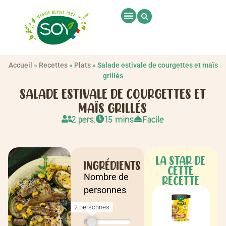
Accueil
»
Recettes
»
Plats
»
Salade estivale de courgettes et maïs
grillés
SALADE ESTIVALE DE COURGETTES ET
MAÏS GRILLÉS
2 pers.
15 mins
Facile
LA STAR DE
INGRÉDIENTS
CETTE
Nombre de
RECETTE
personnes
2 personnes