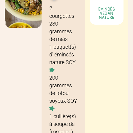
Recette pour
2 personnes
2
EMINCÉS
VEGAN
courgettes
NATURE
280
grammes
de
maïs
1
paquet(s)
d'
émincés
nature SOY
200
grammes
de
tofou
soyeux SOY
1
cuillère(s)
à soupe
de
fromage à