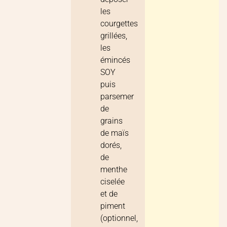
les
courgettes
grillées,
les
émincés
SOY
puis
parsemer
de
grains
de maïs
dorés,
de
menthe
ciselée
et de
piment
(optionnel,