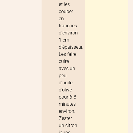
et les
couper
en
tranches
d’environ
1 cm
d’épaisseur.
Les faire
cuire
avec un
peu
d’huile
d’olive
pour 6-8
minutes
environ.
Zester
un citron
jaune