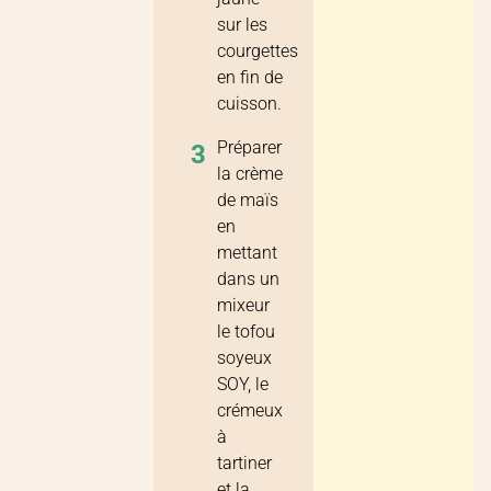
sur les
courgettes
en fin de
cuisson.
Préparer
3
la crème
de maïs
en
mettant
dans un
mixeur
le tofou
soyeux
SOY, le
crémeux
à
tartiner
et la