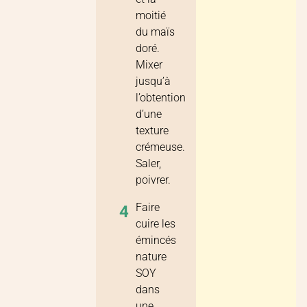
moitié
du maïs
doré.
Mixer
jusqu’à
l’obtention
d’une
texture
crémeuse.
Saler,
poivrer.
Faire
4
cuire les
émincés
nature
SOY
dans
une