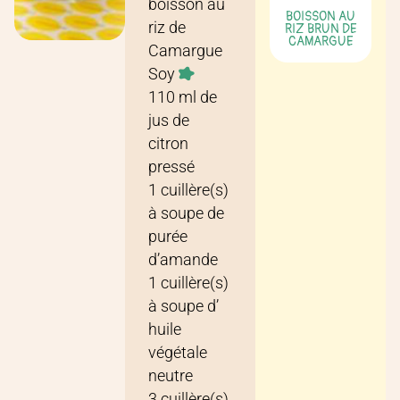
boisson au
BOISSON AU
riz de
RIZ BRUN DE
CAMARGUE
Camargue
Soy
110
ml
de
jus de
citron
pressé
1
cuillère(s)
à soupe
de
purée
d’amande
1
cuillère(s)
à soupe
d’
huile
végétale
neutre
3
cuillère(s)