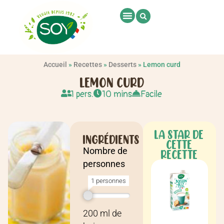
Accueil
»
Recettes
»
Desserts
»
Lemon curd
LEMON CURD
1 pers.
10 mins
Facile
LA STAR DE
INGRÉDIENTS
CETTE
Nombre de
RECETTE
personnes
1 personnes
Recette pour
1 personne
200
ml
de