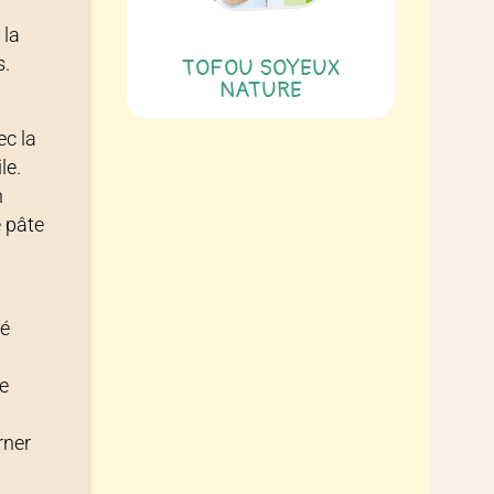
 la
s.
TOFOU SOYEUX
NATURE
ec la
le.
n
e pâte
mé
ge
rner