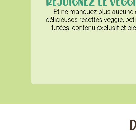
REJOIGNEZ LE VEGGI
Et ne manquez plus aucune d
délicieuses recettes veggie, pet
futées, contenu exclusif et bi
D