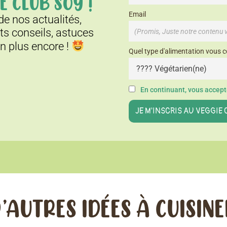
E CLUB SOY !
Email
e nos actualités,
its conseils, astuces
en plus encore !
Quel type d'alimentation vous c
En continuant, vous accepte
’AUTRES IDÉES À CUISIN