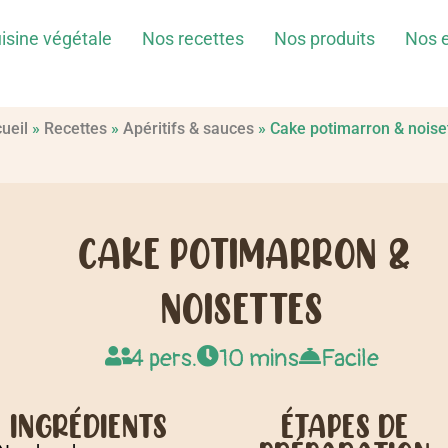
isine végétale
Nos recettes
Nos produits
Nos 
ueil
»
Recettes
»
Apéritifs & sauces
»
Cake potimarron & noise
CAKE POTIMARRON &
NOISETTES
4 pers.
10 mins
Facile
INGRÉDIENTS
ÉTAPES DE