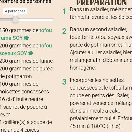
PRÉPARATION
Nombre de personnes
Dans un saladier, mélanger
1
4 personnes
farine, la levure et les épice
Recette pour
4 personnes
Dans un second saladier,
2
150
grammes
de
tofou
fouetter le tofou soyeux av
fumé SOY
purée de potimarron et l’hui
200
grammes
de
tofou
Ajouter au 1er saladier, bie
soyeux SOY
mélanger afin d’obtenir un
230
grammes
de
farine
homogène.
200
grammes
de
purée
de potimarron
Incorporer les noisettes
3
100
grammes
de
concassées et le tofou fu
noisettes concassées
coupé en petits dés. Saler,
16
cl
d’
huile neutre
poivrer et verser ce mélan
1
sachet de poudre à
dans un moule à cake
lever
préalablement huilé. Enfou
1
cuillère(s) à soupe
de
45 min à 180°C (Th.6).
mélange 4 épices