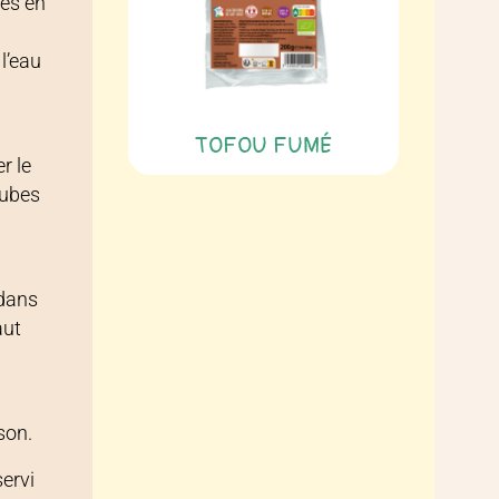
tes en
l’eau
TOFOU FUMÉ
r le
cubes
 dans
aut
son.
ervi