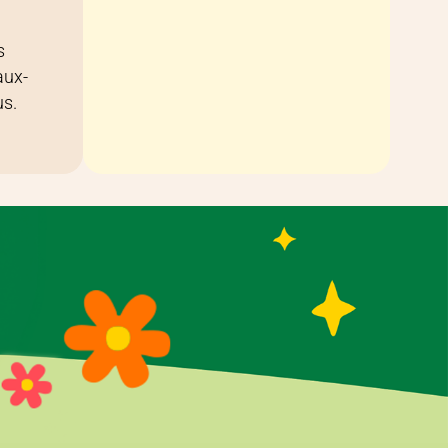
s
aux-
us.