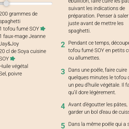
ébullition, faire cuire les pâ
suivant les indications de
Recette pour
2 personnes
200
grammes
de
préparation. Penser à saler 
spaghetti
juste avant de mettre les
1
tofou fumé SOY
spaghetti.
1
faux-mage Jeanne
Pendant ce temps, découpe
2
Jay&Joy
tofou fumé SOY en petits 
20
cl
de
Soya cuisine
ou allumettes.
SOY
Huile végétal
Dans une poêle, faire cuire
3
Sel, poivre
quelques minutes le tofou
un peu d’huile végétale. Il f
qu’il dore légèrement.
Avant d’égoutter les pâtes,
4
garder un bol d’eau de cuis
Dans la même poêle qui a s
5