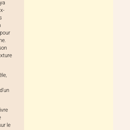
oya
ux-
s
n
 pour
ne.
sson
exture
êle,
 d’un
ivre
e
ur le