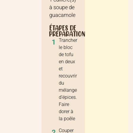
à soupe
de
guacamole
ÉTAPES DE
PRÉPARATION
Trancher
1
le bloc
de tofu
en deux
et
recouvrir
du
mélange
d’épices.
Faire
dorer à
la poêle
Couper
2