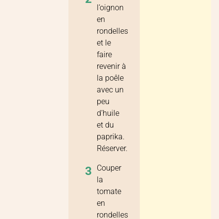
l’oignon
en
rondelles
et le
faire
revenir à
la poêle
avec un
peu
d’huile
et du
paprika.
Réserver.
Couper
3
la
tomate
en
rondelles