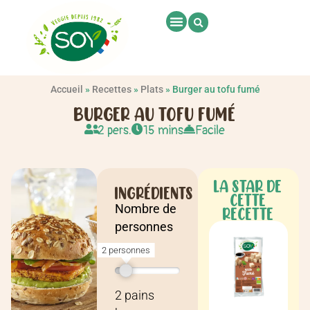
Accueil
»
Recettes
»
Plats
»
Burger au tofu fumé
BURGER AU TOFU FUMÉ
2 pers.
15 mins
Facile
LA STAR DE
INGRÉDIENTS
CETTE
Nombre de
RECETTE
personnes
2 personnes
Recette pour
2 personnes
2
pains