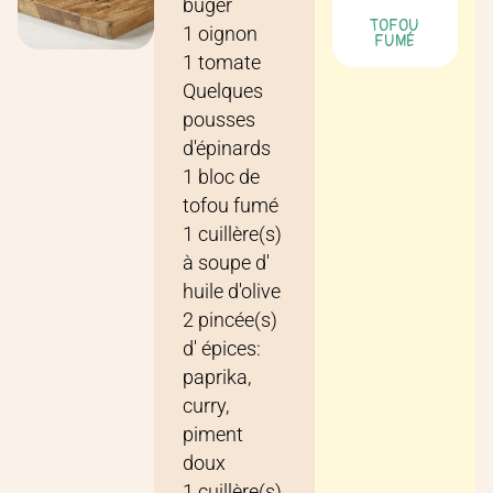
buger
TOFOU
1
oignon
FUMÉ
1
tomate
Quelques
pousses
d'épinards
1
bloc
de
tofou fumé
1
cuillère(s)
à soupe
d'
huile d'olive
2
pincée(s)
d'
épices:
paprika,
curry,
piment
doux
1
cuillère(s)