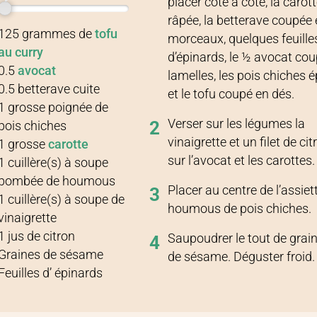
placer côte à côte, la carot
râpée, la betterave coupée
Recette pour
1 personne
125
grammes
de
tofu
morceaux, quelques feuille
au curry
d’épinards, le ½ avocat co
0.5
avocat
lamelles, les pois chiches 
0.5
betterave cuite
et le tofu coupé en dés.
1
grosse
poignée de
Verser sur les légumes la
2
pois chiches
vinaigrette et un filet de cit
1
grosse
carotte
sur l’avocat et les carottes.
1
cuillère(s) à soupe
bombée de houmous
Placer au centre de l’assiett
3
1
cuillère(s) à soupe
de
houmous de pois chiches.
vinaigrette
1
jus de citron
Saupoudrer le tout de grai
4
Graines de sésame
de sésame. Déguster froid.
Feuilles
d’
épinards