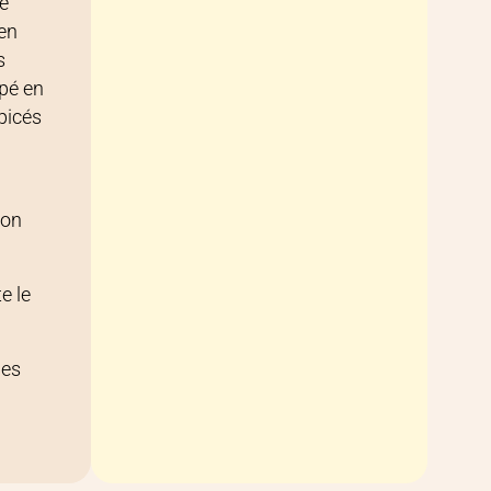
te
 en
s
upé en
épicés
ron
e le
nes