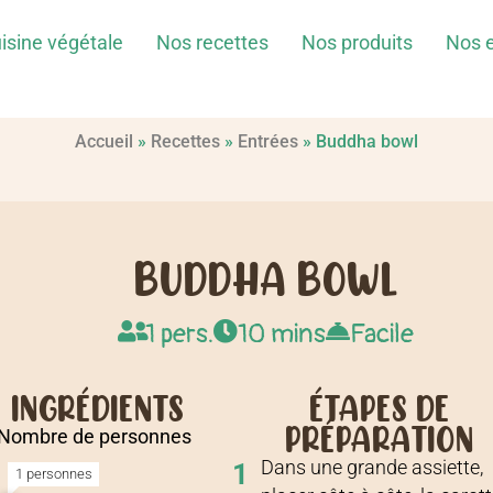
isine végétale
Nos recettes
Nos produits
Nos 
Accueil
»
Recettes
»
Entrées
»
Buddha bowl
BUDDHA BOWL
1 pers.
10 mins
Facile
INGRÉDIENTS
ÉTAPES DE
PRÉPARATION
Nombre de personnes
Dans une grande assiette,
1
1 personnes