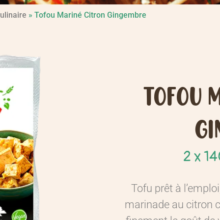
ulinaire
»
Tofou Mariné Citron Gingembre
TOFOU 
GI
2 x 14
Tofu prêt à l’empl
marinade au citron c