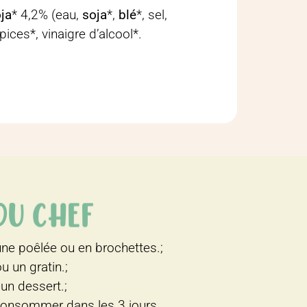
ja
* 4,2% (eau,
soja
*,
blé
*, sel,
pices*, vinaigre d’alcool*.
 DU CHEF
une poêlée ou en brochettes.;
u un gratin.;
un dessert.;
 consommer dans les 3 jours.