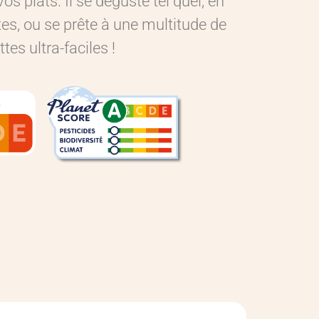
os plats. Il se déguste tel quel, en
es, ou se prête à une multitude de
ttes ultra-faciles !