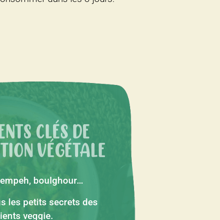
ENTS CLÉS DE
ATION VÉGÉTALE
, tempeh, boulghour…
s les petits secrets des
ients veggie.