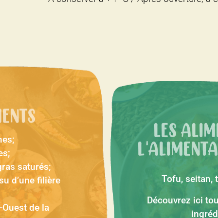
MENTS
LES ALIM
nes;
es;
L'ALIMENT
gras saturés;
Tofu, seitan
u d’une filière
Découvrez ici tou
-Ouest de la
ingréd