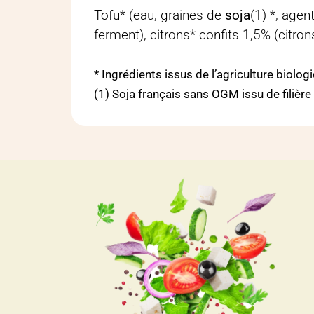
Tofu* (eau, graines de
soja
(1) *, agen
ferment), citrons* confits 1,5% (citrons
* Ingrédients issus de l’agriculture biolog
(1) Soja français sans OGM issu de filièr