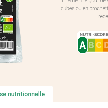
finement le goût de v
cubes ou en brochett
rece
se nutritionnelle