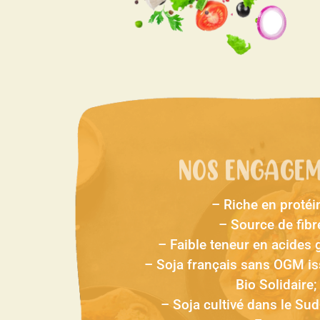
NOS ENGAGE
– Riche en protéi
– Source de fibr
– Faible teneur en acides 
– Soja français sans OGM iss
Bio Solidaire;
– Soja cultivé dans le Sud