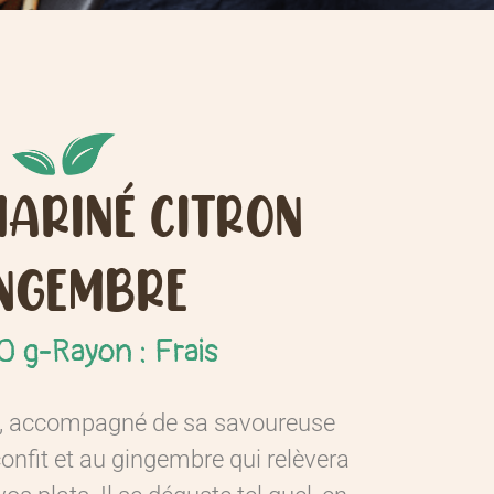
MARINÉ CITRON
NGEMBRE
0 g
-
Rayon : Frais
oi, accompagné de sa savoureuse
onfit et au gingembre qui relèvera