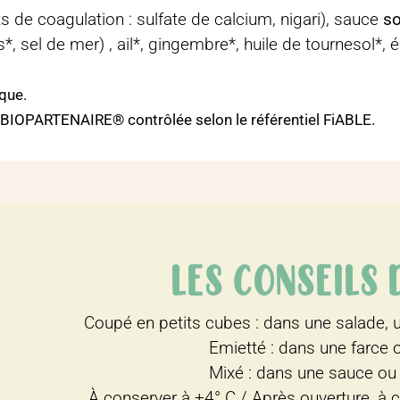
ts de coagulation : sulfate de calcium, nigari), sauce
so
*, sel de mer) , ail*, gingembre*, huile de tournesol*, é
ique.
e BIOPARTENAIRE® contrôlée selon le référentiel FiABLE.
LES CONSEILS
Coupé en petits cubes : dans une salade, 
Emietté : dans une farce o
Mixé : dans une sauce ou 
À conserver à +4° C / Après ouverture, à