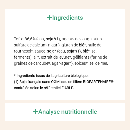
Ingredients
Tofu* 86,6% (eau,
soja*
(1), agents de coagulation :
sulfate de calcium, nigari), gluten de
blé*
, huile de
tournesol*, sauce
soja
* (eau,
soja
*(1),
blé
*, sel,
ferments), ail*, extrait de levure*, gélifiants (farine de
graines de caroube*, agar-agar*), épices*, sel de mer.
* Ingrédients issus de l’agriculture biologique.
(1) Soja français sans OGM issu de filière BIOPARTENAIRE®
contrôlée selon le référentiel FiABLE.
Analyse nutritionnelle