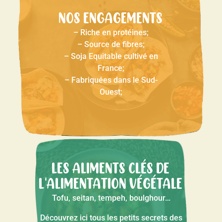
NOS ENGAGEMENTS
– Riche en protéines;
– Source de fibres;
– Soja Equitable cultivé en
France;
– Fabriquées dans le Sud-
Ouest;
LES ALIMENTS CLÉS DE
L'ALIMENTATION VÉGÉTALE
Tofu, seitan, tempeh, boulghour…
Découvrez ici tous les petits secrets des