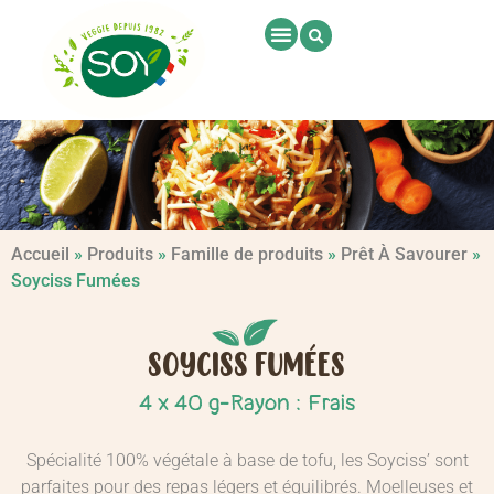
Accueil
»
Produits
»
Famille de produits
»
Prêt À Savourer
»
Soyciss Fumées
SOYCISS FUMÉES
-
4 x 40 g
Rayon : Frais
Spécialité 100% végétale à base de tofu, les Soyciss’ sont
parfaites pour des repas légers et équilibrés. Moelleuses et