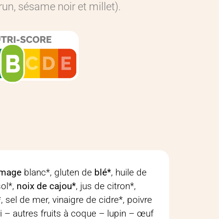
run, sésame noir et millet).
omage
blanc*, gluten de
blé*
, huile de
sol*,
noix de cajou*
, jus de citron*,
n*, sel de mer, vinaigre de cidre*, poivre
eri – autres fruits à coque – lupin – œuf