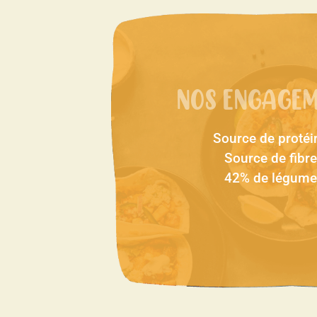
NOS ENGAGE
Source de protéi
Source de fibr
42% de légume