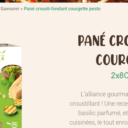
 Savourer
»
Pané crousti-fondant courgette pesto
PANÉ CR
COUR
2x8
L’alliance gourma
croustillant ! Une rece
basilic parfumé, 
cuisinées, le tout enr