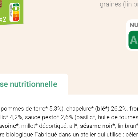
graines (lin b
se nutritionnelle
pommes de terre* 5,3%), chapelure* (
blé*
) 26,2%,
fr
ilic* 4,2%, sauce pesto* 2,6% (basilic*, huile de tourne
avoine*
, millet* décortiqué, ail*,
sésame noir*
, lin bru
ure biologique Fabriqué dans un atelier qui utilise : cél