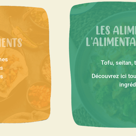
LES ALIM
MENTS
L'ALIMENT
nes
Tofu, seitan
es
Découvrez ici tou
s
ingréd