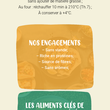
sans ajouter de matière grasse.;
Au four : réchauffer 10 min à 210°C (Th.7).;
À conserver à +4°C.
NOS ENGAGEMENTS
– Sans viande;
– Riche en protéines;
– Source de fibres;
– Sans arômes;
LES ALIMENTS CLÉS DE