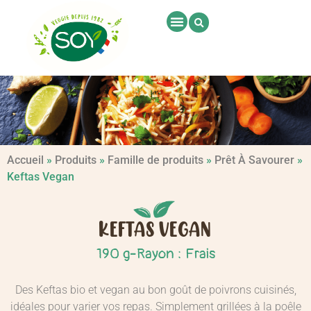
Accueil
»
Produits
»
Famille de produits
»
Prêt À Savourer
»
Keftas Vegan
KEFTAS VEGAN
-
190 g
Rayon : Frais
Des Keftas bio et vegan au bon goût de poivrons cuisinés,
idéales pour varier vos repas. Simplement grillées à la poêle