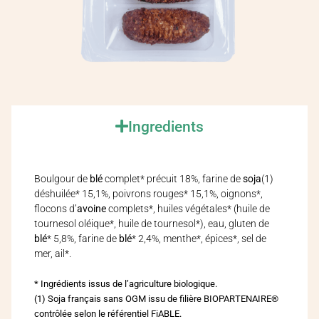
Ingredients
Boulgour de
blé
complet* précuit 18%, farine de
soja
(1)
déshuilée* 15,1%, poivrons rouges* 15,1%, oignons*,
flocons d’
avoine
complets*, huiles végétales* (huile de
tournesol oléique*, huile de tournesol*), eau, gluten de
blé
* 5,8%, farine de
blé
* 2,4%, menthe*, épices*, sel de
mer, ail*.
* Ingrédients issus de l’agriculture biologique.
(1) Soja français sans OGM issu de filière BIOPARTENAIRE®
contrôlée selon le référentiel FiABLE.