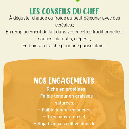
LES CONSEILS DU CHEF
À déguster chaude ou froide au petit-déjeuner avec des
céréales.;
En remplacement du lait dans vos recettes traditionnelles :
sauces, clafoutis, crêpes…;
En boisson fraîche pour une pause plaisir.
NOS ENGAGEMENTS
– Riche en protéines;
– Faible teneur en graisses
saturées;
– Faible teneur en sucres;
– Très pauvre en sel;
– Soja français cultivé dans le