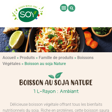
Accueil
»
Produits
»
Famille de produits
»
Boissons
Végétales
»
Boisson au soja Nature
BOISSON AU SOJA NATURE
-
1 L
Rayon : Ambiant
Délicieuse boisson végétale offrant tous les bienfaits
nutritionnels du soja. Riche en protéines, cette boisson saura