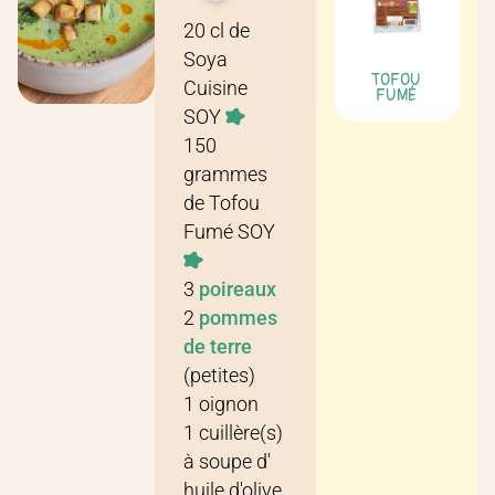
Recette pour
4 personnes
20
cl
de
Soya
TOFOU
Cuisine
FUMÉ
SOY
150
grammes
de
Tofou
Fumé SOY
3
poireaux
2
pommes
de terre
(petites)
1
oignon
1
cuillère(s)
à soupe
d'
huile d'olive