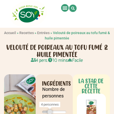
Accueil
»
Recettes
»
Entrées
»
Velouté de poireaux au tofu fumé &
huile pimentée
VELOUTÉ DE POIREAUX AU TOFU FUMÉ &
HUILE PIMENTÉE
4 pers.
10 mins
Facile
LA STAR DE
INGRÉDIENTS
CETTE
Nombre de
RECETTE
personnes
4 personnes