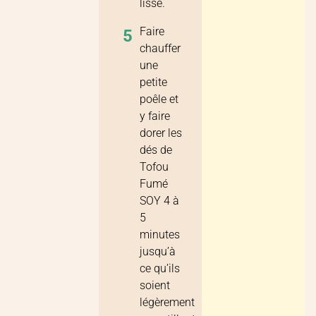
lisse.
Faire
5
chauffer
une
petite
poêle et
y faire
dorer les
dés de
Tofou
Fumé
SOY 4 à
5
minutes
jusqu’à
ce qu’ils
soient
légèrement