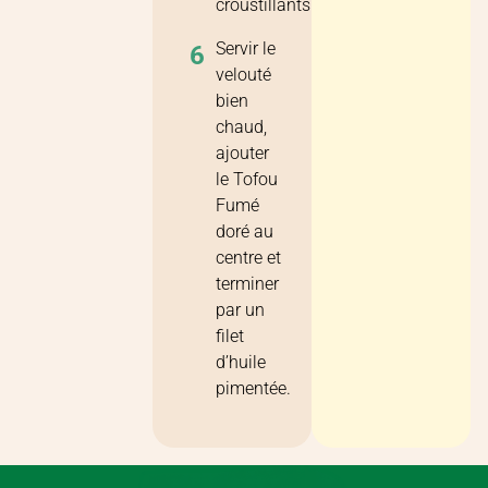
croustillants.
Servir le
6
velouté
bien
chaud,
ajouter
le Tofou
Fumé
doré au
centre et
terminer
par un
filet
d’huile
pimentée.