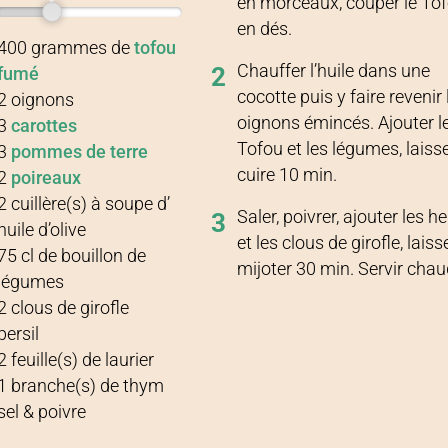
en morceaux, couper le To
en dés.
Recette pour
4 personnes
400
grammes
de
tofou
Chauffer l’huile dans une
2
fumé
cocotte puis y faire revenir 
2
oignons
oignons émincés. Ajouter l
3
carottes
Tofou et les légumes, laiss
3
pommes de terre
cuire 10 min.
2
poireaux
2
cuillère(s) à soupe
d’
Saler, poivrer, ajouter les h
3
huile d’olive
et les clous de girofle, laiss
75
cl
de
bouillon de
mijoter 30 min. Servir chau
légumes
2
clous de girofle
persil
2
feuille(s)
de
laurier
1
branche(s)
de
thym
sel & poivre