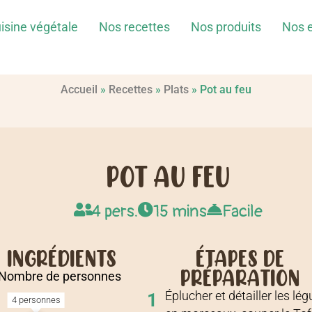
isine végétale
Nos recettes
Nos produits
Nos 
Accueil
»
Recettes
»
Plats
»
Pot au feu
POT AU FEU
4 pers.
15 mins
Facile
INGRÉDIENTS
ÉTAPES DE
PRÉPARATION
Nombre de personnes
Éplucher et détailler les l
1
4 personnes