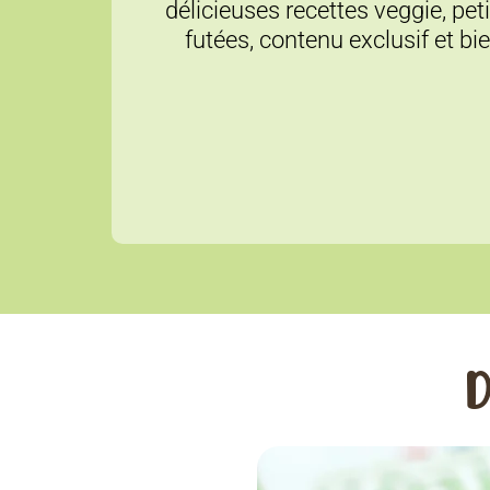
délicieuses recettes veggie, pet
futées, contenu exclusif et bi
D