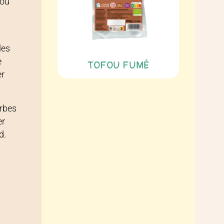
fou
les
e
TOFOU FUMÉ
er
erbes
er
d.