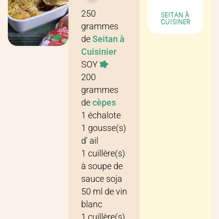
Recette pour
3 personnes
250
SEITAN À
CUISINER
grammes
de
Seitan à
Cuisinier
SOY
200
grammes
de
cèpes
1
échalote
1
gousse(s)
d'
ail
1
cuillère(s)
à soupe
de
sauce soja
50
ml
de
vin
blanc
1
cuillère(s)