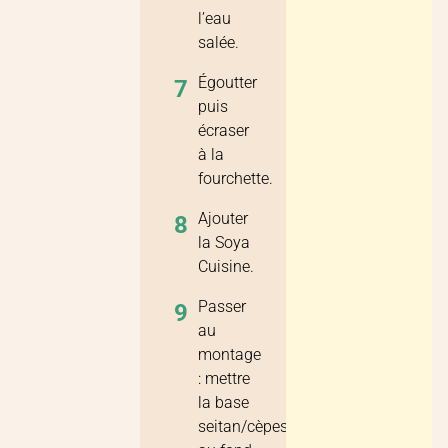
l’eau
salée.
Égoutter
7
puis
écraser
à la
fourchette.
Ajouter
8
la Soya
Cuisine.
Passer
9
au
montage
: mettre
la base
seitan/cèpes