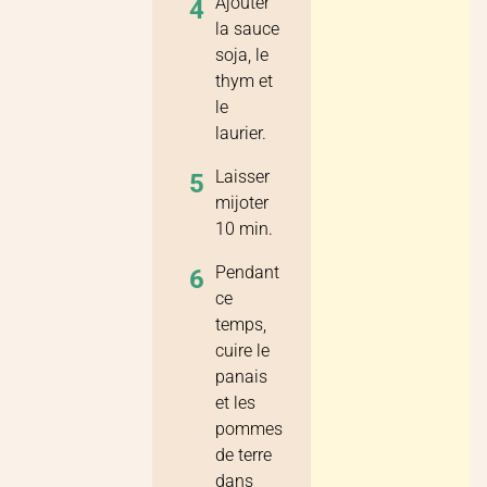
Ajouter
4
la sauce
soja, le
thym et
le
laurier.
Laisser
5
mijoter
10 min.
Pendant
6
ce
temps,
cuire le
panais
et les
pommes
de terre
dans