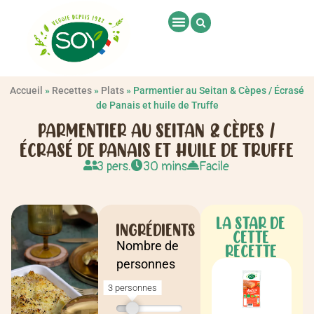
Accueil
»
Recettes
»
Plats
»
Parmentier au Seitan & Cèpes / Écrasé
de Panais et huile de Truffe
PARMENTIER AU SEITAN & CÈPES /
ÉCRASÉ DE PANAIS ET HUILE DE TRUFFE
3 pers.
30 mins
Facile
LA STAR DE
INGRÉDIENTS
CETTE
Nombre de
RECETTE
personnes
3 personnes