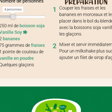
PRÉPARATION
Nombre de personnes
Couper les fraises et les
1
4 personnes
bananes en morceaux et le
placer dans le bol du blend
Recette pour
4 personnes
250
ml
de
boisson soja
avec la boissons soja vanill
Vanille Soy
les glaçons.
2
bananes
Mixer et servir immédiatem
2
75
grammes
de
fraises
Pour un milkshake plus su
1
pointe de couteau
de
ajouter un filet de sirop d’a
vanille en poudre
Quelques
glaçons