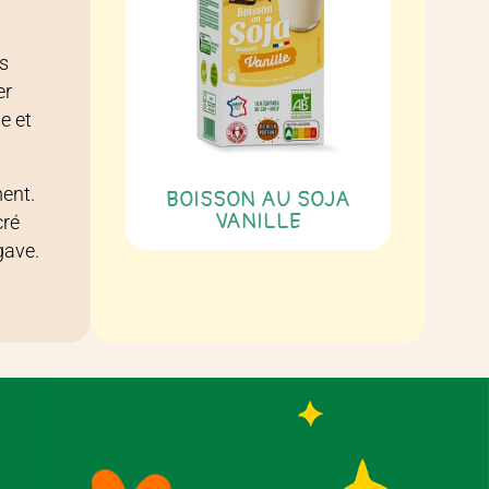
s
er
e et
ent.
BOISSON AU SOJA
VANILLE
cré
gave.