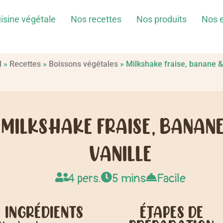
isine végétale
Nos recettes
Nos produits
Nos 
l
»
Recettes
»
Boissons végétales
»
Milkshake fraise, banane & 
MILKSHAKE FRAISE, BANANE
VANILLE
4 pers.
5 mins
Facile
INGRÉDIENTS
ÉTAPES DE