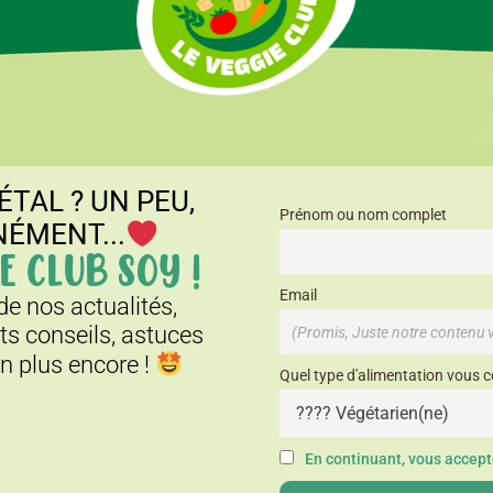
ÉTAL ? UN PEU,
Prénom ou nom complet
NÉMENT...
E CLUB SOY !
Email
e nos actualités,
its conseils, astuces
en plus encore !
Quel type d'alimentation vous c
En continuant, vous accepte