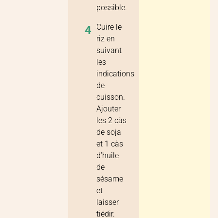
possible.
Cuire le
4
riz en
suivant
les
indications
de
cuisson.
Ajouter
les 2 càs
de soja
et 1 càs
d’huile
de
sésame
et
laisser
tiédir.