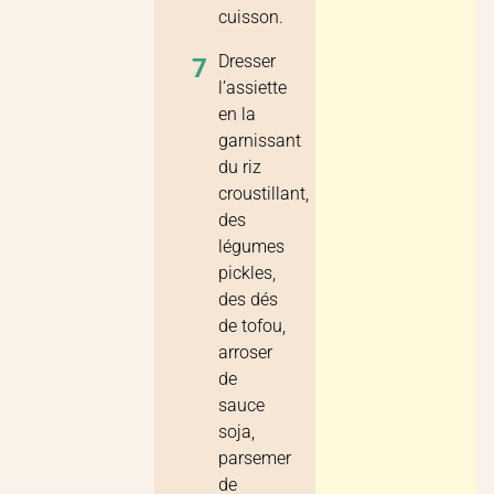
cuisson.
Dresser
7
l’assiette
en la
garnissant
du riz
croustillant,
des
légumes
pickles,
des dés
de tofou,
arroser
de
sauce
soja,
parsemer
de