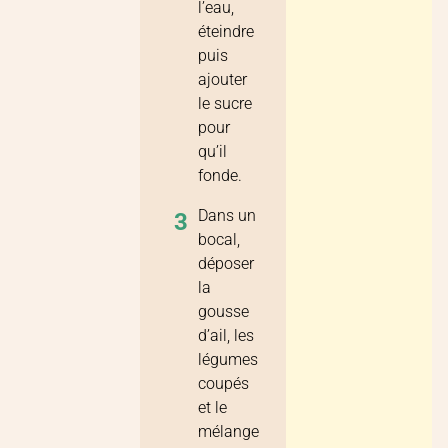
l’eau,
éteindre
puis
ajouter
le sucre
pour
qu’il
fonde.
Dans un
3
bocal,
déposer
la
gousse
d’ail, les
légumes
coupés
et le
mélange