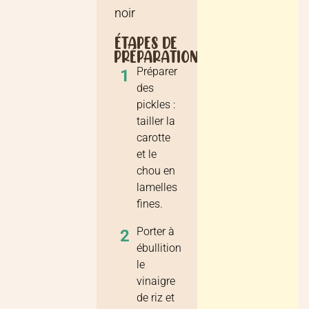
noir
ÉTAPES DE
PRÉPARATION
Préparer
1
des
pickles :
tailler la
carotte
et le
chou en
lamelles
fines.
Porter à
2
ébullition
le
vinaigre
de riz et