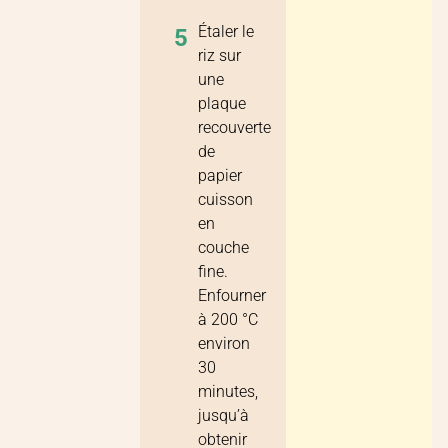
Étaler le
5
riz sur
une
plaque
recouverte
de
papier
cuisson
en
couche
fine.
Enfourner
à 200 °C
environ
30
minutes,
jusqu’à
obtenir