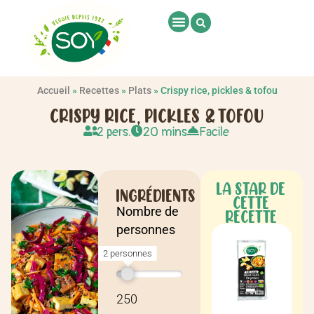
Accueil
»
Recettes
»
Plats
»
Crispy rice, pickles & tofou
CRISPY RICE, PICKLES & TOFOU
2 pers.
20 mins
Facile
LA STAR DE
INGRÉDIENTS
CETTE
Nombre de
RECETTE
personnes
2 personnes
Recette pour
2 personnes
250