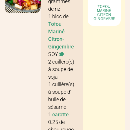
grammes
TOFOU
de
riz
MARINÉ
CITRON
1
bloc
de
GINGEMBRE
Tofou
Mariné
Citron-
Gingembre
SOY
2
cuillère(s)
à soupe
de
soja
1
cuillère(s)
à soupe
d'
huile de
sésame
1
carotte
0.25
de
chou rouge