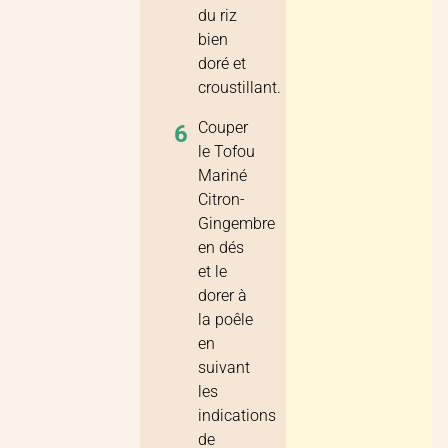
du riz
bien
doré et
croustillant.
Couper
6
le Tofou
Mariné
Citron-
Gingembre
en dés
et le
dorer à
la poêle
en
suivant
les
indications
de