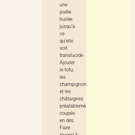
une
poêle
huilée
jusqu’à
ce
qu’elle
soit
translucide.
Ajouter
le tofu,
les
champignons
et les
châtaignes
préalablement
coupés
en dés.
Faire
revenir 5