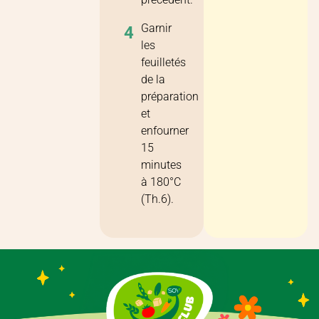
Garnir
4
les
feuilletés
de la
préparation
et
enfourner
15
minutes
à 180°C
(Th.6).