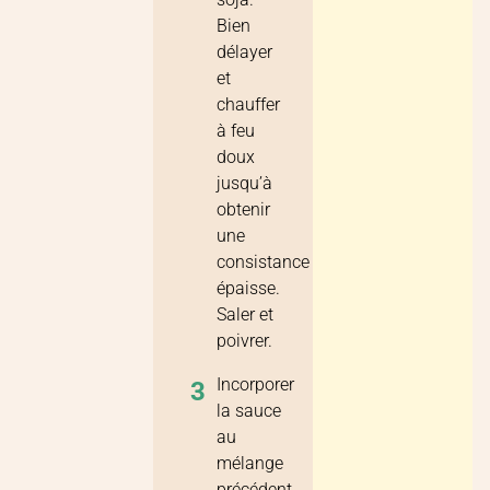
Bien
délayer
et
chauffer
à feu
doux
jusqu’à
obtenir
une
consistance
épaisse.
Saler et
poivrer.
Incorporer
3
la sauce
au
mélange
précédent.