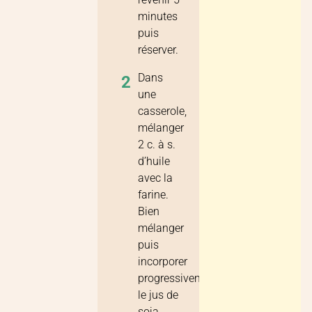
minutes
puis
réserver.
Dans
2
une
casserole,
mélanger
2 c. à s.
d’huile
avec la
farine.
Bien
mélanger
puis
incorporer
progressivement
le jus de
soja.