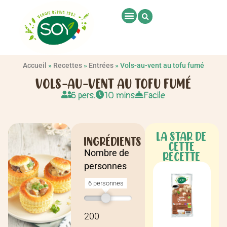
Accueil
»
Recettes
»
Entrées
»
Vols-au-vent au tofu fumé
VOLS-AU-VENT AU TOFU FUMÉ
6 pers.
10 mins
Facile
LA STAR DE
INGRÉDIENTS
CETTE
Nombre de
RECETTE
personnes
6 personnes
Recette pour
6 personnes
200