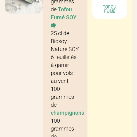
grammes
TOFOU
de
Tofou
FUMÉ
Fumé SOY
25
cl
de
Biosoy
Nature SOY
6
feuilletés
à garnir
pour vols
au vent
100
grammes
de
champignons
100
grammes
de