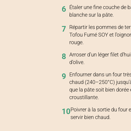
Étaler une fine couche de 
6
blanche sur la pâte.
Répartir les pommes de terr
7
Tofou Fumé SOY et l’oigno
rouge.
Arroser d’un léger filet d’hui
8
d’olive.
Enfourner dans un four trè
9
chaud (240–250°C) jusqu’
que la pâte soit bien dorée 
croustillante.
Poivrer à la sortie du four e
10
servir bien chaud.