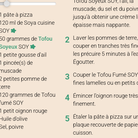
Tofou Soyeux SOY, l’ail, la
muscade, du sel et du poiv
Recette pour
2 personnes
1
pâte à pizza
jusqu’à obtenir une crème l
120
ml
de
Soya cuisine
épaisse mais nappante.
SOY
Laver les pommes de terre,
2
50
grammes
de
Tofou
couper en tranches très fin
Soyeux
SOY
les précuire 5 minutes à l’e
1
petite
gousse d'ail
Égoutter.
1
pincée(s)
de
muscade
Couper le Tofou Fumé SOY
3
2
petites
pomme de
fines lamelles ou en petits 
terre
120
grammes
de
Tofou
Émincer l’oignon rouge trè
4
fumé SOY
finement.
1
petit
oignon rouge
Étaler la pâte à pizza sur u
5
Huile d'olive
plaque recouverte de papie
Sel, poivre
cuisson.