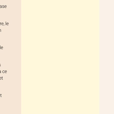
base
e, le
n
le
s
à ce
et
t