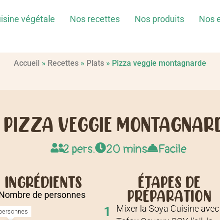
isine végétale
Nos recettes
Nos produits
Nos 
Accueil
»
Recettes
»
Plats
»
Pizza veggie montagnarde
PIZZA VEGGIE MONTAGNAR
2 pers.
20 mins
Facile
INGRÉDIENTS
ÉTAPES DE
PRÉPARATION
Nombre de personnes
Mixer la Soya Cuisine avec 
1
personnes