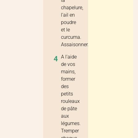
la
chapelure,
l’ail en
poudre
et le
curcuma.
Assaisonner.
A l’aide
4
de vos
mains,
former
des
petits
rouleaux
de pâte
aux
légumes.
Tremper