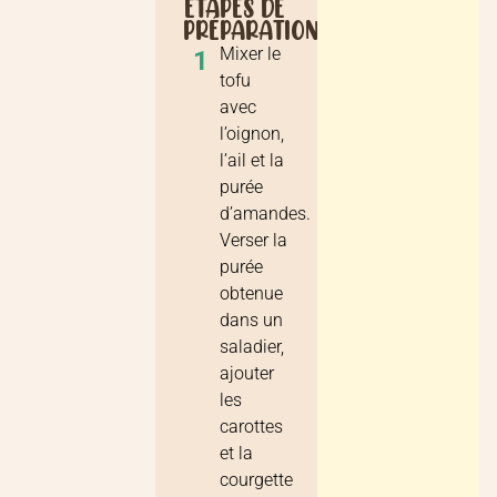
ÉTAPES DE
PRÉPARATION
Mixer le
1
tofu
avec
l’oignon,
l’ail et la
purée
d’amandes.
Verser la
purée
obtenue
dans un
saladier,
ajouter
les
carottes
et la
courgette