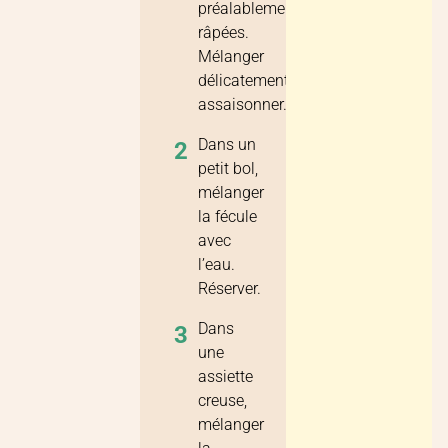
préalablement
râpées.
Mélanger
délicatement,
assaisonner.
Dans un
2
petit bol,
mélanger
la fécule
avec
l’eau.
Réserver.
Dans
3
une
assiette
creuse,
mélanger