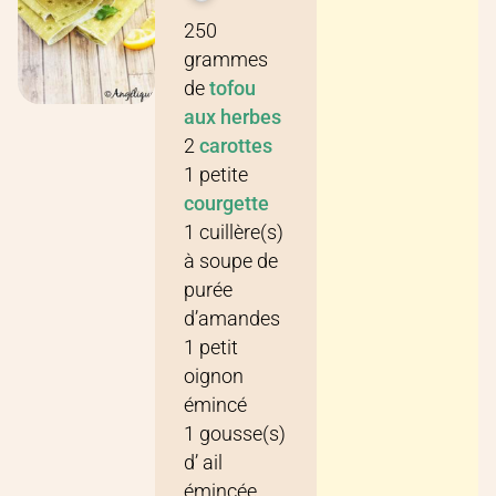
Recette pour
2 personnes
250
grammes
de
tofou
aux herbes
2
carottes
1
petite
courgette
1
cuillère(s)
à soupe
de
purée
d’amandes
1
petit
oignon
émincé
1
gousse(s)
d’
ail
émincée