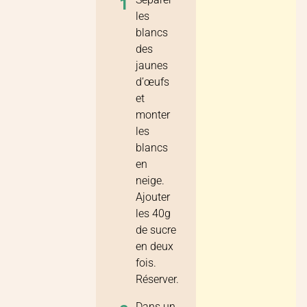
1
les
blancs
des
jaunes
d’œufs
et
monter
les
blancs
en
neige.
Ajouter
les 40g
de sucre
en deux
fois.
Réserver.
Dans un