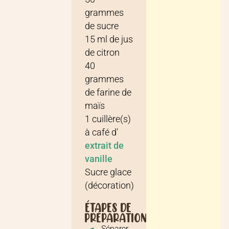
grammes
de
sucre
15
ml
de
jus
de citron
40
grammes
de
farine de
maïs
1
cuillère(s)
à café
d'
extrait de
vanille
Sucre glace
(décoration)
ÉTAPES DE
PRÉPARATION
Séparer