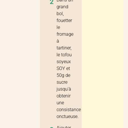
2
grand
bol,
fouetter
le
fromage
à
tartiner,
le tofou
soyeux
SOY et
50g de
sucre
jusqu’à
obtenir
une
consistance
onctueuse.
Ajouter