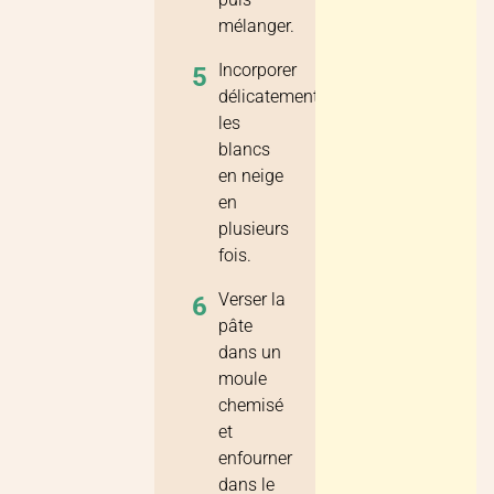
mélanger.
Incorporer
5
délicatement
les
blancs
en neige
en
plusieurs
fois.
Verser la
6
pâte
dans un
moule
chemisé
et
enfourner
dans le