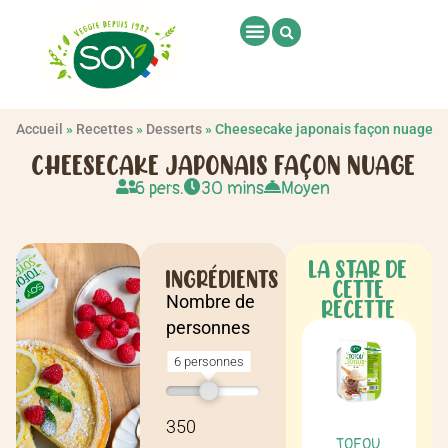
Accueil
»
Recettes
»
Desserts
»
Cheesecake japonais façon nuage
CHEESECAKE JAPONAIS FAÇON NUAGE
6 pers.
30 mins
Moyen
LA STAR DE
INGRÉDIENTS
CETTE
Nombre de
RECETTE
personnes
6 personnes
Recette pour
6 personnes
350
TOFOU