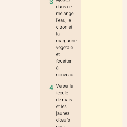
3
dans ce
mélange
l’eau, le
citron et
la
margarine
végétale
et
fouetter
à
nouveau.
Verser la
4
fécule
de maïs
et les
jaunes
d’œufs
puis