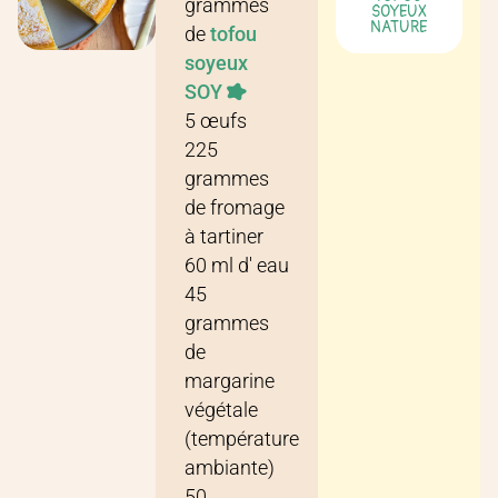
grammes
SOYEUX
NATURE
de
tofou
soyeux
SOY
5
œufs
225
grammes
de
fromage
à tartiner
60
ml
d'
eau
45
grammes
de
margarine
végétale
(température
ambiante)
50