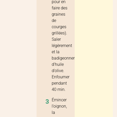
pour en
faire des
graines
de
courges
grillées).
Saler
légèrement
et la
badigeonner
d’huile
d’olive.
Enfourner
pendant
40 min.
Émincer
3
l’oignon,
la