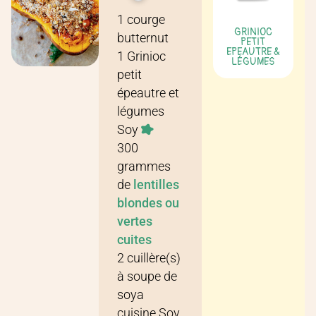
Recette pour
4 personnes
1
courge
GRINIOC
butternut
PETIT
EPEAUTRE &
1
Grinioc
LÉGUMES
petit
épeautre et
légumes
Soy
300
grammes
de
lentilles
blondes ou
vertes
cuites
2
cuillère(s)
à soupe
de
soya
cuisine Soy