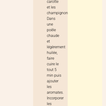
carotte
et les
champignons.
Dans
une
poêle
chaude
et
légèrement
huilée,
faire
cuire le
tout 5
min puis
ajouter
les
aromates.
Incorporer
les