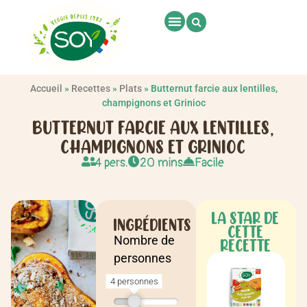
Accueil
»
Recettes
»
Plats
»
Butternut farcie aux lentilles,
champignons et Grinioc
BUTTERNUT FARCIE AUX LENTILLES,
CHAMPIGNONS ET GRINIOC
4 pers.
20 mins
Facile
LA STAR DE
INGRÉDIENTS
CETTE
Nombre de
RECETTE
personnes
4 personnes